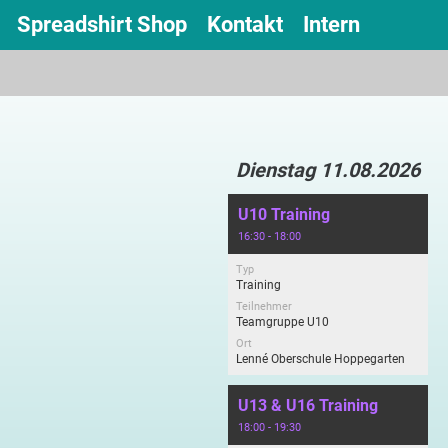
Spreadshirt Shop
Kontakt
Intern
Dienstag 11.08.2026
U10 Training
16:30 - 18:00
Typ
Training
Teilnehmer
Teamgruppe U10
Ort
Lenné Oberschule Hoppegarten
U13 & U16 Training
18:00 - 19:30