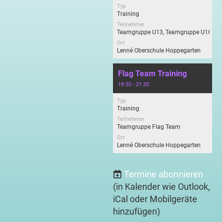
Typ
Training
Teilnehmer
Teamgruppe U13, Teamgruppe U16
Ort
Lenné Oberschule Hoppegarten
Flag Team Training
19:30 - 21:30
Typ
Training
Teilnehmer
Teamgruppe Flag Team
Ort
Lenné Oberschule Hoppegarten
Termine abonnieren
(in Kalender wie Outlook,
iCal oder Mobilgeräte
hinzufügen)