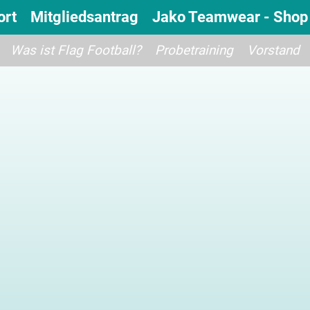
ort
Mitgliedsantrag
Jako Teamwear - Shop
Was ist Flag Football?
Probetraining
Vorstand