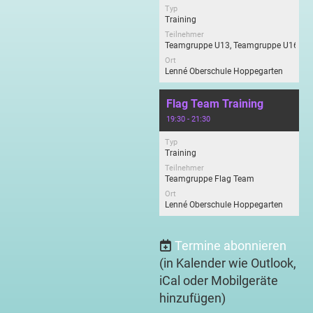
Typ
Training
Teilnehmer
Teamgruppe U13, Teamgruppe U16
Ort
Lenné Oberschule Hoppegarten
Flag Team Training
19:30 - 21:30
Typ
Training
Teilnehmer
Teamgruppe Flag Team
Ort
Lenné Oberschule Hoppegarten
Termine abonnieren
(in Kalender wie Outlook,
iCal oder Mobilgeräte
hinzufügen)