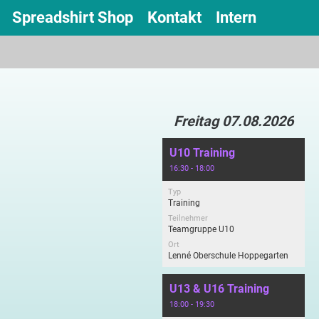
Spreadshirt Shop
Kontakt
Intern
Freitag 07.08.2026
U10 Training
16:30 - 18:00
Typ
Training
Teilnehmer
Teamgruppe U10
Ort
Lenné Oberschule Hoppegarten
U13 & U16 Training
18:00 - 19:30