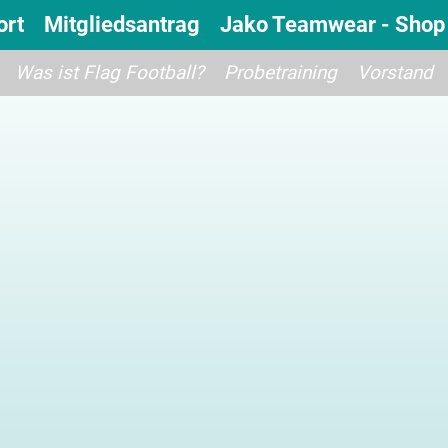
ort
Mitgliedsantrag
Jako Teamwear - Shop
Was ist Flag Football?
Probetraining
Vorstand